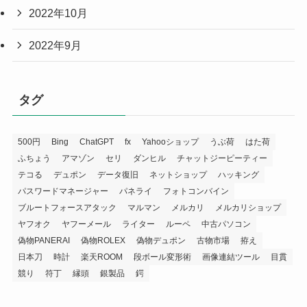
2022年10月
2022年9月
タグ
500円
Bing
ChatGPT
fx
Yahooショップ
うぶ荷
はた荷
ふちょう
アマゾン
セリ
ダンヒル
チャットジーピーティー
テコる
デュポン
データ復旧
ネットショップ
ハッキング
パスワードマネージャー
パネライ
フォトコンバイン
ブルートフォースアタック
マルマン
メルカリ
メルカリショップ
ヤフオク
ヤフーメール
ライター
ルーペ
中古パソコン
偽物PANERAI
偽物ROLEX
偽物デュポン
古物市場
拵え
日本刀
時計
楽天ROOM
段ボール変形術
画像連結ツール
目貫
競り
符丁
縁頭
銀製品
鍔