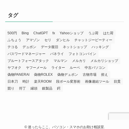
タグ
500円
Bing
ChatGPT
fx
Yahooショップ
うぶ荷
はた荷
ふちょう
アマゾン
セリ
ダンヒル
チャットジーピーティー
テコる
デュポン
データ復旧
ネットショップ
ハッキング
パスワードマネージャー
パネライ
フォトコンバイン
ブルートフォースアタック
マルマン
メルカリ
メルカリショップ
ヤフオク
ヤフーメール
ライター
ルーペ
中古パソコン
偽物PANERAI
偽物ROLEX
偽物デュポン
古物市場
拵え
日本刀
時計
楽天ROOM
段ボール変形術
画像連結ツール
目貫
競り
符丁
縁頭
銀製品
鍔
©
迷ったらここ、パソコン・スマホのお助け相談室.