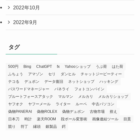
2022年10月
2022年9月
タグ
500円
Bing
ChatGPT
fx
Yahooショップ
うぶ荷
はた荷
ふちょう
アマゾン
セリ
ダンヒル
チャットジーピーティー
テコる
デュポン
データ復旧
ネットショップ
ハッキング
パスワードマネージャー
パネライ
フォトコンバイン
ブルートフォースアタック
マルマン
メルカリ
メルカリショップ
ヤフオク
ヤフーメール
ライター
ルーペ
中古パソコン
偽物PANERAI
偽物ROLEX
偽物デュポン
古物市場
拵え
日本刀
時計
楽天ROOM
段ボール変形術
画像連結ツール
目貫
競り
符丁
縁頭
銀製品
鍔