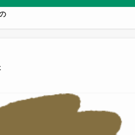
。
の
た