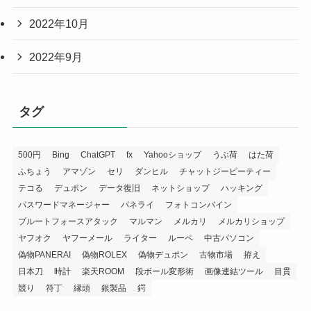
2022年10月
2022年9月
タグ
500円
Bing
ChatGPT
fx
Yahooショップ
うぶ荷
はた荷
ふちょう
アマゾン
セリ
ダンヒル
チャットジーピーティー
テコる
デュポン
データ復旧
ネットショップ
ハッキング
パスワードマネージャー
パネライ
フォトコンバイン
ブルートフォースアタック
マルマン
メルカリ
メルカリショップ
ヤフオク
ヤフーメール
ライター
ルーペ
中古パソコン
偽物PANERAI
偽物ROLEX
偽物デュポン
古物市場
拵え
日本刀
時計
楽天ROOM
段ボール変形術
画像連結ツール
目貫
競り
符丁
縁頭
銀製品
鍔