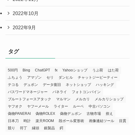
2022年10月
2022年9月
タグ
500円
Bing
ChatGPT
fx
Yahooショップ
うぶ荷
はた荷
ふちょう
アマゾン
セリ
ダンヒル
チャットジーピーティー
テコる
デュポン
データ復旧
ネットショップ
ハッキング
パスワードマネージャー
パネライ
フォトコンバイン
ブルートフォースアタック
マルマン
メルカリ
メルカリショップ
ヤフオク
ヤフーメール
ライター
ルーペ
中古パソコン
偽物PANERAI
偽物ROLEX
偽物デュポン
古物市場
拵え
日本刀
時計
楽天ROOM
段ボール変形術
画像連結ツール
目貫
競り
符丁
縁頭
銀製品
鍔