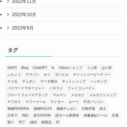
2022年11月
2022年10月
2022年9月
タグ
500円
Bing
ChatGPT
fx
Yahooショップ
うぶ荷
はた荷
ふちょう
アマゾン
セリ
ダンヒル
チャットジーピーティー
テコる
デュポン
データ復旧
ネットショップ
ハッキング
パスワードマネージャー
パネライ
フォトコンバイン
ブルートフォースアタック
マルマン
メルカリ
メルカリショップ
ヤフオク
ヤフーメール
ライター
ルーペ
中古パソコン
偽物PANERAI
偽物ROLEX
偽物デュポン
古物市場
拵え
日本刀
時計
楽天ROOM
段ボール変形術
画像連結ツール
目貫
競り
符丁
縁頭
銀製品
鍔